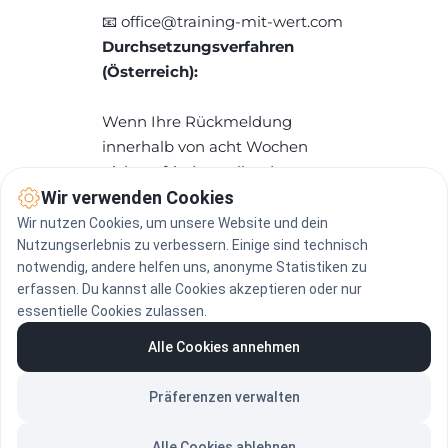
📧 office@training-mit-wert.com
Durchsetzungsverfahren 
(Österreich):
Wenn Ihre Rückmeldung 
innerhalb von acht Wochen 
nicht zufriedenstellend 
beantwortet wird, können Sie 
Wir verwenden Cookies
sich an die 
Schlichtungsstelle 
Wir nutzen Cookies, um unsere Website und dein
nach dem 
Nutzungserlebnis zu verbessern. Einige sind technisch
notwendig, andere helfen uns, anonyme Statistiken zu
Behindertengleichstellungsgese
erfassen. Du kannst alle Cookies akzeptieren oder nur
tz
 wenden:
essentielle Cookies zulassen.
www.behindertenanwalt.gv.at
Alle Cookies annehmen
Letzte Überprüfung:
 Jänner 
2026
Präferenzen verwalten
Alle Cookies ablehnen